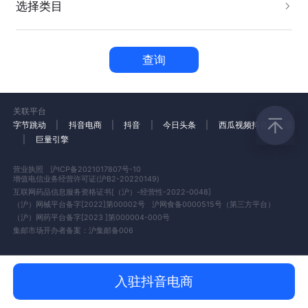
选择类目
查询
关联平台
字节跳动
|
抖音电商
|
抖音
|
今日头条
|
西瓜视频
抖音火山版
|
巨量引擎
营业执照
沪ICP备2021017807号-10
增值电信业务经营许可证(沪B2-20220149)
互联网药品信息服务资格证书[（沪）-经营性-2022-0048]
（沪）网械平台备字[2022]第00002号
沪网食备0000515号（第三方平台）
（沪）网药平台备字[2023 ]第000004-000号
集邮市场开办者备案：沪集邮备006
入驻抖音电商