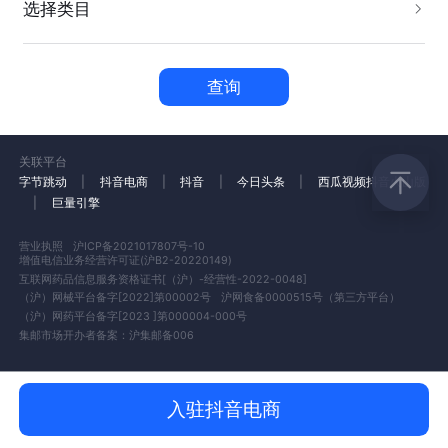
选择类目
查询
关联平台
字节跳动
|
抖音电商
|
抖音
|
今日头条
|
西瓜视频
抖音火山版
|
巨量引擎
营业执照
沪ICP备2021017807号-10
增值电信业务经营许可证(沪B2-20220149)
互联网药品信息服务资格证书[（沪）-经营性-2022-0048]
（沪）网械平台备字[2022]第00002号
沪网食备0000515号（第三方平台）
（沪）网药平台备字[2023 ]第000004-000号
集邮市场开办者备案：沪集邮备006
入驻抖音电商