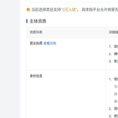
当前选择类目支持
“0元入驻”
， 具体指平台允许商家
主体资质
资质列表
详细
营业执照
查看示例
1
.
提
2
.
确
3
.
新
身份信息
1
.
根
1
)
2
)
3
)
2
.
提
3
.
图