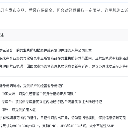
先开店发布商品，后缴存保证金，但会对经营采取一定限制，详见规则2.
描述
供三证合一的营业执照扫描原件或者复印件加盖入驻公司印章
保未在企业经营异常名录中且所售商品在营业执照经营范围内，且营业执照有效期距离
办理的营业执照，因国家市场监督管理总局信息更新有延迟，建议办理成功后至少等
据身份归属地，提供相应的经营者身份证件
中国大陆：须提供经营者二代身份证的正反面照片
港澳台：须提供港澳居民来往内地通行证/台湾居民来往大陆通行证
海外：须提供护照入驻
供有效期限范围内的证件，且证件须露出四角，请勿遮挡或模糊，保持信息清晰可见
片尺寸为800*800px以上，支持PNG、JPG和JPEG格式，大小不超过5MB