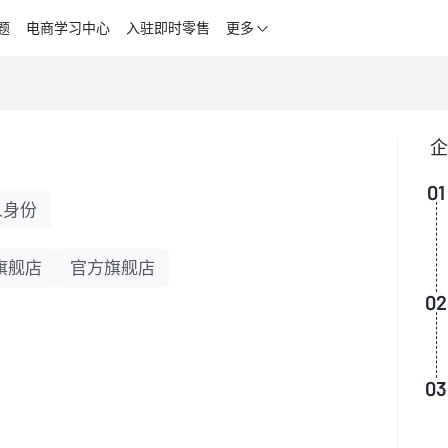
题
电商学习中心
入驻即时零售
更多
企
01
人身份
旗舰店
官方旗舰店
02
03