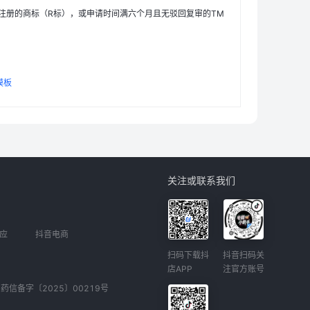
注册的商标（R标），或申请时间满六个月且无驳回复审的TM
模板
关注或联系我们
应
抖音电商
扫码下载抖
抖音扫码关
店APP
注官方账号
药信备字〔2025〕00219号