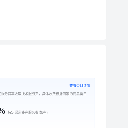
查看类目详情
根据《电子商务开放平台店铺服务协议》，平台将按照一定服务费率收取技术服务费，具体收费根据商家的商品类目及成交渠道综合确定， 包括基础技术服务费以及特定渠道补充技术服务费（如有）。具体规则详见
%
特定渠道补充服务费(如有)