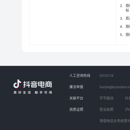
2
.
授
标
3
.
若
4
.
授
5
.
授
人工咨询热线
950518
廉洁举报
lianjie@bytedanc
关联平台
字节跳动
抖
资质证照
营业执照
沪I
增值电信业务经营许可证