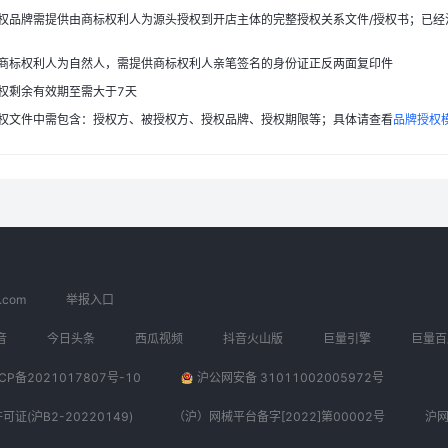
权品牌需提供由商标权利人为源头授权到开店主体的完整授权关系文件/授权书；已经
商标权利人为自然人，需提供商标权利人亲笔签名的身份证正反两面复印件
权剩余有效期至需大于7天
权文件中需包含：授权方、被授权方、授权品牌、授权期限等；具体请查看
品牌授权
e.com
举报入口
音
今日头条
西瓜视频
抖音火山版
巨量引擎
巨量百
CP备2021017807号-10
沪公网安备 31011002005972号
(沪B2-20220149)
（沪）网械平台备字[2022]第00002号
沪网