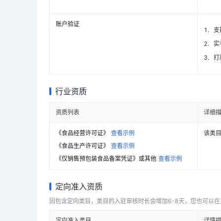
账户验证
1
.
支
2
.
实
3
.
打
行业资质
资质列表
详细
《食品经营许可证》
查看示例
该类
《食品生产许可证》
查看示例
《仅销售预包装食品备案凭证》或其他
查看示例
定向准入资质
因包含定向类目，类目的入驻审核时长会增加6-8天，您也可以
定向准入类目
详情