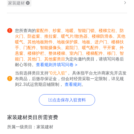
家装建材
您所查询的
窗配件、
纱窗、
地暖、
智能门锁、
楼梯立柱、
防
火门、
防盗窗、
推拉窗、
暖气片/散热器、
楼梯防滑条、
其他
暖气、
其他地板附件、
地板保护膜、
地板、
进户门、
楼梯扶
手、
门配件、
智能摄像头、
庭院门、
暖气配件、
平开窗、
外
悬窗、
楼梯护栏、
整体楼梯、
室内门、
楼梯配件、
移门、
智
能门、
其他门、
其他窗类目
为定向邀约类目，请填写问卷后
耐心等待。
查看规则并填写问卷 >
当前选择类目支持
“0元入驻”
， 具体指平台允许商家先开店发
布商品，后缴存保证金，但会对经营采取一定限制，详见规
则2.3试运营期店铺限制，
查看规则
。
点击保存入驻资料
家装建材类目
所需资费
所属一级类目：
家装建材