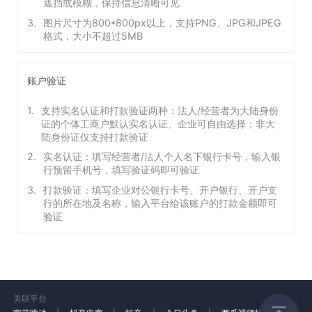
遮挡或模糊，保持信息清晰可见
3
.
图片尺寸为800*800px以上，支持PNG、JPG和JPEG
格式，大小不超过5MB
账户验证
1
.
支持实名认证和打款验证两种：法人/经营者为大陆身份
证的个体工商户默认实名认证、企业可自由选择；非大
陆身份证仅支持打款验证
2
.
实名认证：填写经营者/法人个人名下银行卡号，输入银
行预留手机号，填写验证码即可验证
3
.
打款验证：填写企业对公银行卡号、开户银行、开户支
行的所在地及名称，输入平台给该账户的打款金额即可
验证
关联平台