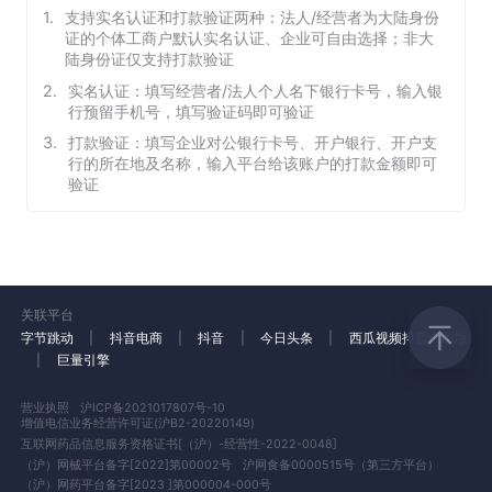
1
.
支持实名认证和打款验证两种：法人/经营者为大陆身份
证的个体工商户默认实名认证、企业可自由选择；非大
陆身份证仅支持打款验证
2
.
实名认证：填写经营者/法人个人名下银行卡号，输入银
行预留手机号，填写验证码即可验证
3
.
打款验证：填写企业对公银行卡号、开户银行、开户支
行的所在地及名称，输入平台给该账户的打款金额即可
验证
关联平台
字节跳动
|
抖音电商
|
抖音
|
今日头条
|
西瓜视频
抖音火山版
|
巨量引擎
营业执照
沪ICP备2021017807号-10
增值电信业务经营许可证(沪B2-20220149)
互联网药品信息服务资格证书[（沪）-经营性-2022-0048]
（沪）网械平台备字[2022]第00002号
沪网食备0000515号（第三方平台）
（沪）网药平台备字[2023 ]第000004-000号