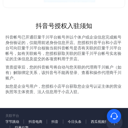
抖音号授权入驻须知
抖音帐号已开通巨量千川平台账号并以个体户或企业信息完成账号
身份验证的，仅能用前述身份信息开店。您授权抖音平台和小店平
台可向巨量千川平台核验当前抖音帐号是否有关联的巨量千川平台
帐号，如有关联账号，您授权获取关联的巨量千川平台帐号实名验
证的主体信息及提交的各项资料用于开店。
资质提审后，您的抖音账号将自动与您关联的代理商千川账户（如
有）解除绑定关系，该抖音号不能再登录、查看和操作代理商千川
账户。
如您是企业号用户，您授权小店平台获取您企业号认证主体的营业
执照等主体资质、法人信息用于小店入驻。
关联平台
字节跳动
|
抖音电商
|
抖音
|
今日头条
|
西瓜视频
抖音火山版
|
巨量引擎