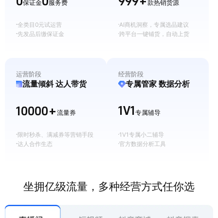
999+
0
0
保证金
服务费
款热销货源
全类目0元试运营
AI商机洞察，专属选品建议
先发品后缴保证金
跨平台一键铺货，自动上货
运营阶段
经营阶段
流量倾斜 达人带货
专属管家 数据分析
1V1
10000+
流量券
专属辅导
限时秒杀、满减券等营销手段
1V1专属小二辅导
达人合作生态
官方数据分析工具
坐拥亿级流量，多种经营方式任你选