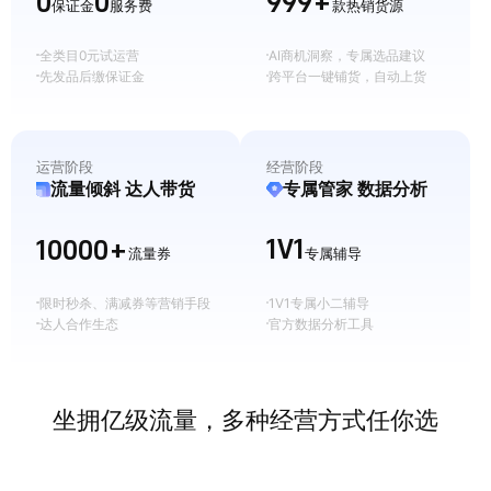
999+
0
0
保证金
服务费
款热销货源
全类目0元试运营
AI商机洞察，专属选品建议
先发品后缴保证金
跨平台一键铺货，自动上货
运营阶段
经营阶段
流量倾斜 达人带货
专属管家 数据分析
1V1
10000+
流量券
专属辅导
限时秒杀、满减券等营销手段
1V1专属小二辅导
达人合作生态
官方数据分析工具
坐拥亿级流量，多种经营方式任你选