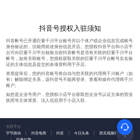
抖音号授权入驻须知
抖音帐号已开通巨量千川平台账号并以个体户或企业信息完成账号
身份验证的，仅能用前述身份信息开店。您授权抖音平台和小店平
台可向巨量千川平台核验当前抖音帐号是否有关联的巨量千川平台
帐号，如有关联账号，您授权获取关联的巨量千川平台帐号实名验
证的主体信息及提交的各项资料用于开店。
资质提审后，您的抖音账号将自动与您关联的代理商千川账户（如
有）解除绑定关系，该抖音号不能再登录、查看和操作代理商千川
账户。
如您是企业号用户，您授权小店平台获取您企业号认证主体的营业
执照等主体资质、法人信息用于小店入驻。
关联平台
字节跳动
|
抖音电商
|
抖音
|
今日头条
|
西瓜视频
抖音火山版
|
巨量引擎